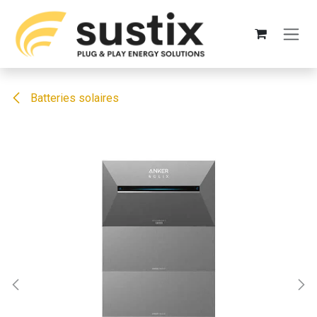
Se rendre au contenu
Batteries solaires