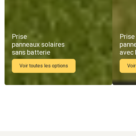
Prise
Prise
panneaux solaires
panne
sans batterie
avec 
Voir toutes les options
Voir