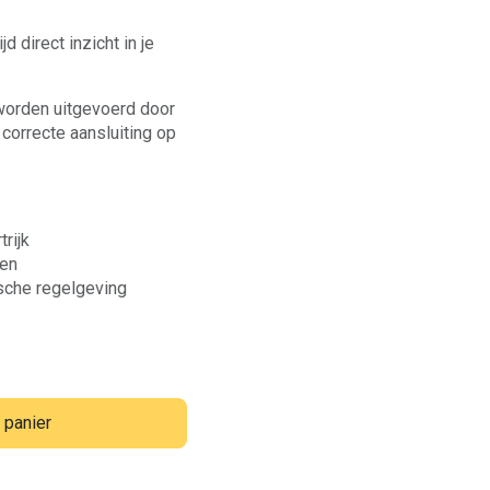
d direct inzicht in je
 worden uitgevoerd door
 correcte aansluiting op
trijk
gen
sche regelgeving
 panier