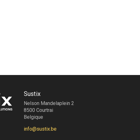
Sustix
Nelson Mandelaplein 2
8500 Courtrai
Belgique
info@sustix.be