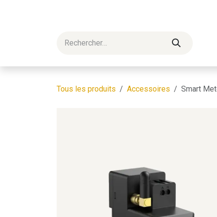
Se rendre au contenu
Accueil
Boutique
Actualités
Professional
Tous les produits
Accessoires
Smart Met