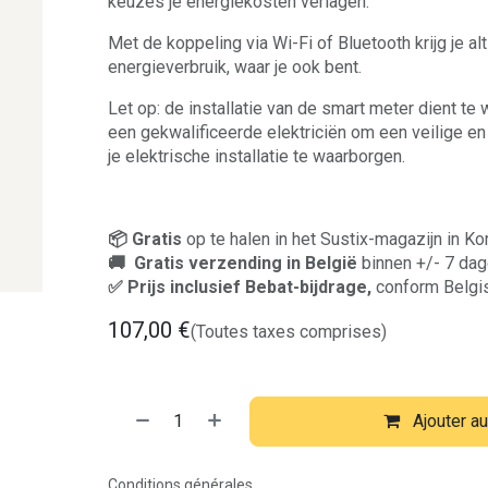
keuzes je energiekosten verlagen.
Met de koppeling via Wi-Fi of Bluetooth krijg je altij
energieverbruik, waar je ook bent.
Let op: de installatie van de smart meter dient te
een gekwalificeerde elektriciën om een veilige en
je elektrische installatie te waarborgen.
📦 Gratis
op te halen in het Sustix-magazijn in Kor
🚚 Gratis verzending in België
binnen +/- 7 da
✅ Prijs inclusief Bebat-bijdrage,
conform Belgi
107,00
€
(Toutes taxes comprises)
Ajouter au
Conditions générales