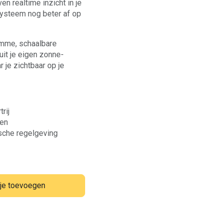
en realtime inzicht in je
systeem nog beter af op
imme, schaalbare
 uit je eigen zonne-
r je zichtbaar op je
rij
gen
sche regelgeving
je toevoegen