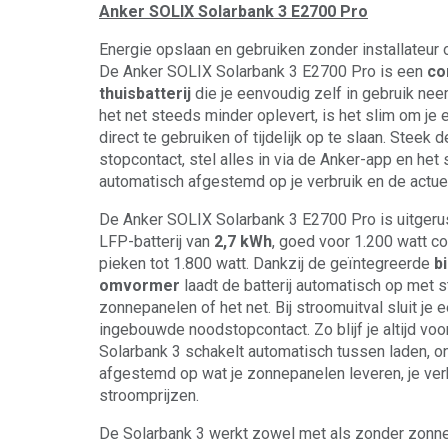
Anker SOLIX Solarbank 3 E2700 Pro
Energie opslaan en gebruiken zonder installateur 
De Anker SOLIX Solarbank 3 E2700 Pro is een
co
thuisbatterij
die je eenvoudig zelf in gebruik nee
het net steeds minder oplevert, is het slim om j
direct te gebruiken of tijdelijk op te slaan. Steek d
stopcontact, stel alles in via de Anker-app en het
automatisch afgestemd op je verbruik en de actuel
De Anker SOLIX Solarbank 3 E2700 Pro is uitger
LFP-batterij van
2,7 kWh
, goed voor 1.200 watt c
pieken tot 1.800 watt. Dankzij de geïntegreerde
b
omvormer
laadt de batterij automatisch op met s
zonnepanelen of het net. Bij stroomuitval sluit je 
ingebouwde noodstopcontact. Zo blijf je altijd vo
Solarbank 3 schakelt automatisch tussen laden, on
afgestemd op wat je zonnepanelen leveren, je ver
stroomprijzen.
De Solarbank 3 werkt zowel met als zonder zonnep