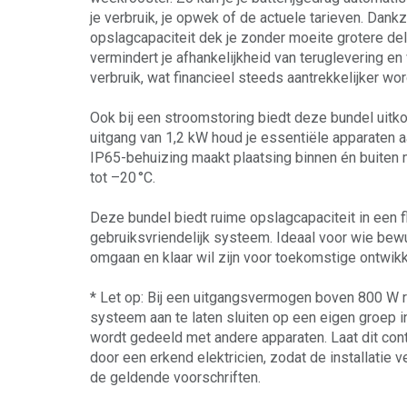
je verbruik, je opwek of de actuele tarieven. Dankz
opslagcapaciteit dek je zonder moeite grotere del
vermindert je afhankelijkheid van teruglevering en
verbruik, wat financieel steeds aantrekkelijker wor
Ook bij een stroomstoring biedt deze bundel uitk
uitgang van 1,2 kW houd je essentiële apparaten a
IP65-behuizing maakt plaatsing binnen én buiten m
tot –20 °C.
Deze bundel biedt ruime opslagcapaciteit in een f
gebruiksvriendelijk systeem. Ideaal voor wie bew
omgaan en klaar wil zijn voor toekomstige ontwikk
* Let op: Bij een uitgangsvermogen boven 800 W 
systeem aan te laten sluiten op een eigen groep i
wordt gedeeld met andere apparaten. Laat dit cont
door een erkend elektricien, zodat de installatie ve
de geldende voorschriften.