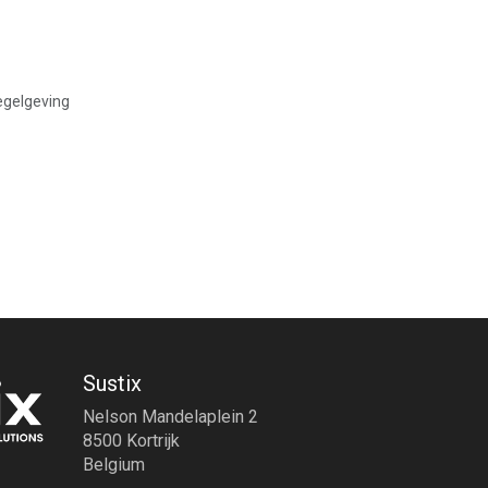
egelgeving
Sustix
Nelson Mandelaplein 2
8500 Kortrijk
Belgium