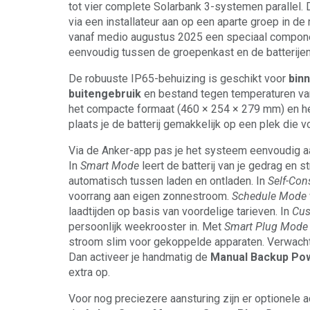
tot vier complete Solarbank 3-systemen parallel. D
via een installateur aan op een aparte groep in de
vanaf medio augustus 2025 een speciaal compone
eenvoudig tussen de groepenkast en de batterijen
De robuuste IP65-behuizing is geschikt voor
bin
buitengebruik
en bestand tegen temperaturen v
het compacte formaat (460 × 254 × 279 mm) en he
plaats je de batterij gemakkelijk op een plek die vo
Via de Anker-app pas je het systeem eenvoudig a
In
Smart Mode
leert de batterij van je gedrag en s
automatisch tussen laden en ontladen. In
Self-Co
voorrang aan eigen zonnestroom.
Schedule Mode
laadtijden op basis van voordelige tarieven. In
Cu
persoonlijk weekrooster in. Met
Smart Plug Mode
stroom slim voor gekoppelde apparaten. Verwacht
Dan activeer je handmatig de
Manual Backup Po
extra op.
Voor nog preciezere aansturing zijn er optionele 