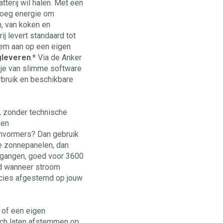
atterij wil halen. Met een
noeg energie om
, van koken en
ij levert standaard tot
teem aan op een eigen
gleveren
.* Via de Anker
 je van slimme software
rbruik en beschikbare
t, zonder technische
een
mvormers? Dan gebruik
sse zonnepanelen, dan
ingangen, goed voor 3600
ld wanneer stroom
recies afgestemd op jouw
 of een eigen
isch laten afstemmen op