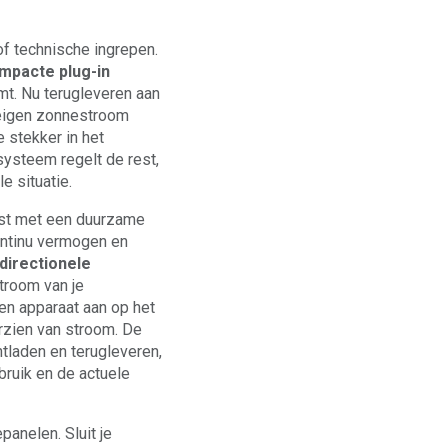
of technische ingrepen.
mpacte plug-in
mt. Nu terugleveren aan
e eigen zonnestroom
e stekker in het
 systeem regelt de rest,
e situatie.
ust met een duurzame
ontinu vermogen en
idirectionele
troom van je
een apparaat aan op het
orzien van stroom. De
tladen en terugleveren,
bruik en de actuele
anelen. Sluit je