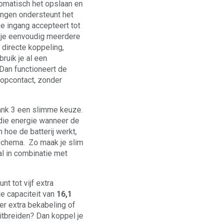
tomatisch het opslaan en
angen ondersteunt het
e ingang accepteert tot
t je eenvoudig meerdere
 directe koppeling,
ruik je al een
an functioneert de
topcontact, zonder
ank 3 een slimme keuze.
 die energie wanneer de
n hoe de batterij werkt,
 schema. Zo maak je slim
al in combinatie met
unt tot vijf extra
e capaciteit van
16,1
der extra bekabeling of
uitbreiden? Dan koppel je