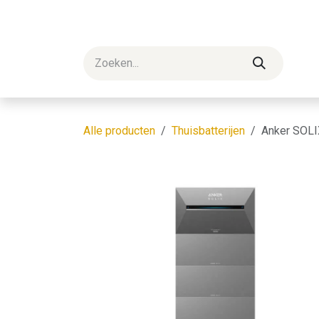
Overslaan naar inhoud
Startpagina
Shop
Blog
Professionelen
Alle producten
Thuisbatterijen
Anker SOLI