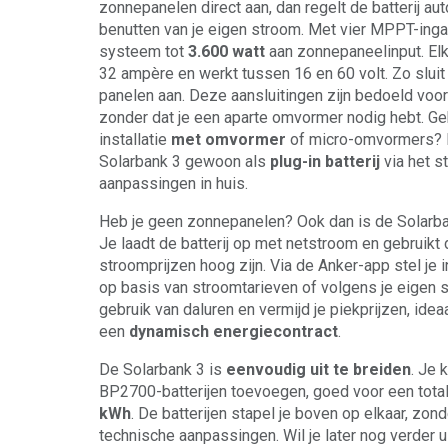
zonnepanelen direct aan, dan regelt de batterij au
benutten van je eigen stroom. Met vier MPPT-ing
systeem tot
3.600 watt
aan zonnepaneelinput. Elk
32 ampère en werkt tussen 16 en 60 volt. Zo slui
panelen aan. Deze aansluitingen zijn bedoeld voor
zonder dat je een aparte omvormer nodig hebt. Geb
installatie
met omvormer
of micro-omvormers? D
Solarbank 3 gewoon als
plug-in batterij
via het s
aanpassingen in huis.
Heb je geen zonnepanelen? Ook dan is de Solarb
Je laadt de batterij op met netstroom en gebruikt
stroomprijzen hoog zijn. Via de Anker-app stel je i
op basis van stroomtarieven of volgens je eigen
gebruik van daluren en vermijd je piekprijzen, idea
een
dynamisch energiecontract
.
De Solarbank 3 is
eenvoudig uit te breiden
. Je k
BP2700-batterijen toevoegen, goed voor een total
kWh
. De batterijen stapel je boven op elkaar, zon
technische aanpassingen. Wil je later nog verder 