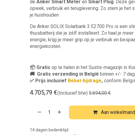
de
Anker Smart Meter
en
Smart Plug
. Deze gev
opwek, verbruik en teruglevering. Zo stem je het 
je huishouden
De Anker SOLIX Solarbank 3 E2700 Pro is een sl
thuisbatterij die je zélf installeert. Zo haal je meer
energie, krijg je meer grip op je verbruik en bespaa
energiekosten.
📦 Gratis
op te halen in het Sustix-magazijn in Kort
🚚 Gratis verzending in België
binnen +/- 7 da
✅ Prijs inclusief
Bebat-bijdrage
,
conform Belgi
4.705,79
€
(Inclusief btw)
5.694,00
€
Aan winkelmand
14 dagen bedenktijd