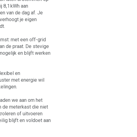
ij 8,1 kWh aan
en van de dag af. Je
 verhoogt je eigen
dt.
omst: met een off-grid
an de praat. De stevige
ogelijk en blijft werken
lexibel en
uster met energie wil
elingen.
raden we aan om het
n de meterkast die niet
roleren of uitvoeren
ilig blijft en voldoet aan