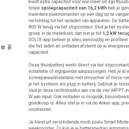
biedt extra capaciteit voor wie meer uit zijn thuisb
totale
opslagcapaciteit van 16,2 kWh
heb je ge
meerdere piekmomenten op een dag op te vangen
verlichting tot het opladen van apparaten. De batter
800 W terug via het stopcontact. Sluit je het sys
groep in de meterkast, dan kun je tot
1,2 kW teru
SOLIX-app beheer je alles eenvoudig en profiteer
die het laden en ontladen afstemt op je energieve
capaciteit.
Deze thuisbatterij werkt direct via het stopcontac
installatie of ingrijpende aanpassingen. Heb je al 
zonnepaneelinstallatie met omvormer of micro-o
je het systeem als plug-in batterij. Gebruik je lo
sluit je deze rechtstreeks aan via de vier MPPT-
W aan input. Ook netladen is mogelijk, bijvoorbee
goedkoop is. Alles stel je in via de Anker-app, p
voorkeuren.
Je kiest uit verschillende modi zoals Smart Mode
weekrooster. Zo kun je je batterijgedrag automat