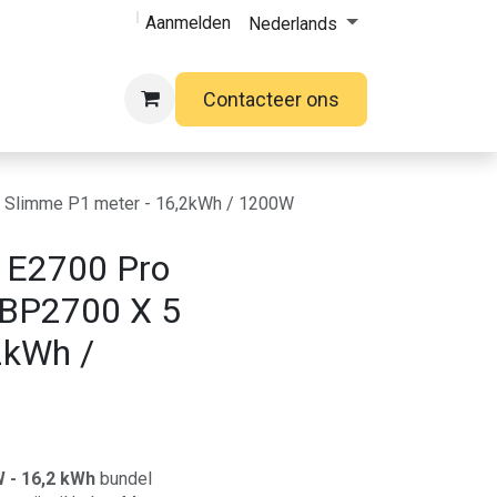
Aanmelden
Nederlands
Contacteer ons
 + Slimme P1 meter - 16,2kWh / 1200W
3 E2700 Pro
j BP2700 X 5
2kWh /
W - 16,2 kWh
bundel