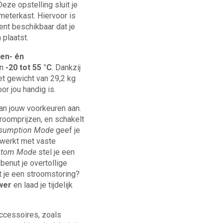
eze opstelling sluit je
 meterkast. Hiervoor is
nt beschikbaar dat je
 plaatst.
nen- én
an
-20 tot 55 °C
. Dankzij
t gewicht van 29,2 kg
or jou handig is.
an jouw voorkeuren aan.
troomprijzen, en schakelt
nsumption Mode
geef je
werkt met vaste
stom Mode
stel je een
benut je overtollige
 je een stroomstoring?
wer
en laad je tijdelijk
accessoires, zoals