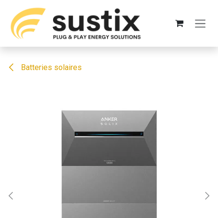
Se rendre au contenu
Batteries solaires