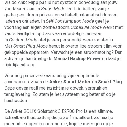
Via de Anker-app pas je het systeem eenvoudig aan jouw
voorkeuren aan. In
Smart Mode
leert de batterij van je
gedrag en stroomprijzen, en schakelt automatisch tussen
laden en ontladen. In
Self-Consumption Mode
geef je
voorrang aan eigen zonnestroom.
Schedule Mode
werkt met
vaste laadtijden op basis van voordelige tarieven.
In
Custom Mode
stel je een persoonlijk weekrooster in.
Met
Smart Plug Mode
benut je overtollige stroom slim voor
gekoppelde apparaten. Verwacht je een stroomstoring? Dan
activeer je handmatig de
Manual Backup Power
en laad je
tijdelijk extra op.
Voor nog preciezere aansturing zijn er optionele
accessoires, zoals de
Anker Smart Meter
en
Smart Plug
.
Deze geven realtime inzicht in je opwek, verbruik en
teruglevering. Zo stem je het systeem nog beter af op je
huishouden
De Anker SOLIX Solarbank 3 E2700 Pro is een slimme,
schaalbare thuisbatterij die je zélf installeert. Zo haal je
meer uit je eigen zonne-energie, krijg je meer grip op je