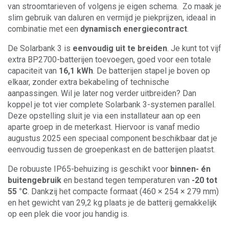
van stroomtarieven of volgens je eigen schema. Zo maak je
slim gebruik van daluren en vermijd je piekprijzen, ideaal in
combinatie met een
dynamisch energiecontract
.
De Solarbank 3 is
eenvoudig uit te breiden
. Je kunt tot vijf
extra BP2700-batterijen toevoegen, goed voor een totale
capaciteit van
16,1 kWh
. De batterijen stapel je boven op
elkaar, zonder extra bekabeling of technische
aanpassingen. Wil je later nog verder uitbreiden? Dan
koppel je tot vier complete Solarbank 3-systemen parallel.
Deze opstelling sluit je via een installateur aan op een
aparte groep in de meterkast. Hiervoor is vanaf medio
augustus 2025 een speciaal component beschikbaar dat je
eenvoudig tussen de groepenkast en de batterijen plaatst.
De robuuste IP65-behuizing is geschikt voor
binnen- én
buitengebruik
en bestand tegen temperaturen van
-20 tot
55 °C
. Dankzij het compacte formaat (460 × 254 × 279 mm)
en het gewicht van 29,2 kg plaats je de batterij gemakkelijk
op een plek die voor jou handig is.