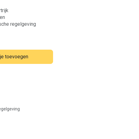
trijk
gen
sche regelgeving
je toevoegen
egelgeving