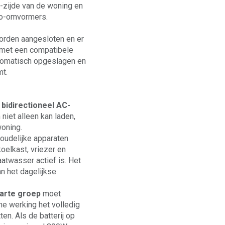
-zijde van de woning en
ro-omvormers.
orden aangesloten en er
e met een compatibele
utomatisch opgeslagen en
mt.
bidirectioneel AC-
niet alleen kan laden,
woning.
houdelijke apparaten
koelkast, vriezer en
aatwasser actief is. Het
n het dagelijkse
arte groep
moet
e werking het volledig
n. Als de batterij op