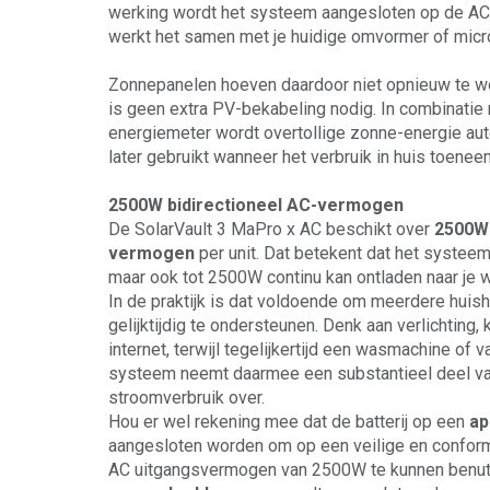
werking wordt het systeem aangesloten op de AC
werkt het samen met je huidige omvormer of mic
Zonnepanelen hoeven daardoor niet opnieuw te w
is geen extra PV-bekabeling nodig. In combinati
energiemeter wordt overtollige zonne-energie a
later gebruikt wanneer het verbruik in huis toenee
2500W bidirectioneel AC-vermogen
De SolarVault 3 MaPro x AC beschikt over
2500W 
vermogen
per unit. Dat betekent dat het systeem 
maar ook tot 2500W continu kan ontladen naar je 
In de praktijk is dat voldoende om meerdere huis
gelijktijdig te ondersteunen. Denk aan verlichting, 
internet, terwijl tegelijkertijd een wasmachine of v
systeem neemt daarmee een substantieel deel va
stroomverbruik over.
Hou er wel rekening mee dat de batterij op een
ap
aangesloten worden om op een veilige en conform
AC uitgangsvermogen van 2500W te kunnen benutte