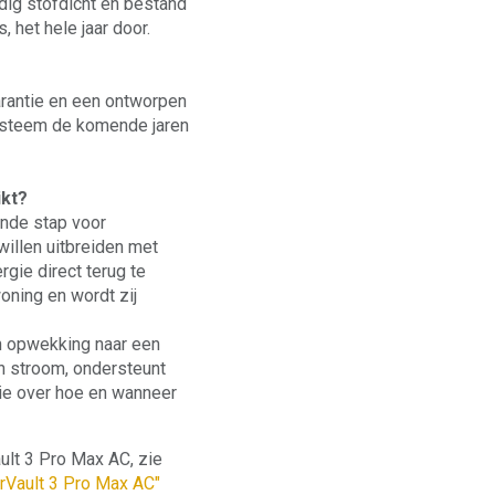
edig stofdicht en bestand
, het hele jaar door.
arantie en een ontworpen
systeem de komende jaren
ikt?
ende stap voor
willen uitbreiden met
gie direct terug te
oning en wordt zij
en opwekking naar een
n stroom, ondersteunt
gie over hoe en wanneer
ult 3 Pro Max AC, zie
rVault 3 Pro Max AC"