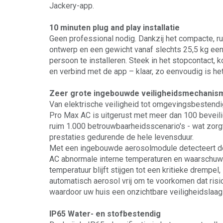
Jackery-app.
10 minuten plug and play installatie
Geen professional nodig. Dankzij het compacte, 
ontwerp en een gewicht vanaf slechts 25,5 kg ee
persoon te installeren. Steek in het stopcontact,
en verbind met de app – klaar, zo eenvoudig is het
Zeer grote ingebouwde veiligheidsmechanis
Van elektrische veiligheid tot omgevingsbestendi
Pro Max AC is uitgerust met meer dan 100 beveili
ruim 1.000 betrouwbaarheidsscenario's - wat zor
prestaties gedurende de hele levensduur.
Met een ingebouwde aerosolmodule detecteert de
AC abnormale interne temperaturen en waarschuwt 
temperatuur blijft stijgen tot een kritieke drempel
automatisch aerosol vrij om te voorkomen dat risic
waardoor uw huis een onzichtbare veiligheidslaag k
IP65 Water- en stofbestendig