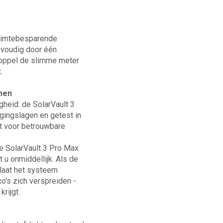
ruimtebesparende
nvoudig door één
 koppel de slimme meter
.
men
gheid: de SolarVault 3
gingslagen en getest in
gt voor betrouwbare
 SolarVault 3 Pro Max
u onmiddellijk. Als de
, laat het systeem
o's zich verspreiden -
rijgt.