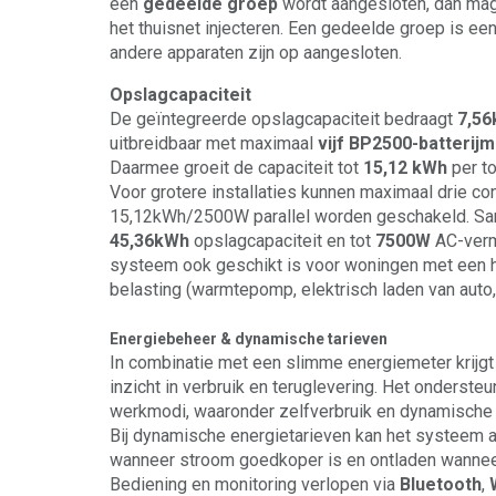
een
gedeelde groep
wordt aangesloten, dan ma
het thuisnet injecteren. Een gedeelde groep is ee
andere apparaten zijn op aangesloten.
Opslagcapaciteit
De geïntegreerde opslagcapaciteit bedraagt
7,5
uitbreidbaar met maximaal
vijf BP2500-batterij
Daarmee groeit de capaciteit tot
15,12 kWh
per t
Voor grotere installaties kunnen maximaal drie con
15,12kWh/2500W parallel worden geschakeld. Sam
45,36kWh
opslagcapaciteit en tot
7500W
AC-verm
systeem ook geschikt is voor woningen met een ho
belasting (warmtepomp, elektrisch laden van auto, .
Energiebeheer & dynamische tarieven
In combinatie met een slimme energiemeter krijgt
inzicht in verbruik en teruglevering. Het ondersteu
werkmodi, waaronder zelfverbruik en dynamische t
Bij dynamische energietarieven kan het systeem 
wanneer stroom goedkoper is en ontladen wanneer 
Bediening en monitoring verlopen via
Bluetooth
,