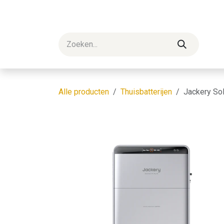
Overslaan naar inhoud
Startpagina
Shop
Blog
Professionelen
Alle producten
Thuisbatterijen
Jackery So