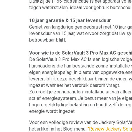
Dankzij de IP65-classificatie is het apparaat voll
tegen waterstralen, ideaal voor gebruik buitenshuis
10 jaar garantie & 15 jaar levensduur
Geniet van langdurige gemoedsrust met 10 jaar g
levensduur van 15 jaar, wat ervoor zorgt dat uw 
betrouwbaar blijft.
Voor wie is de SolarVault 3 Pro Max AC gesch
De SolarVault 3 Pro Max AC is een logische volg
huishoudens die hun bestaande zonne-installatie 
eigen energieopslag. In plaats van opgewekte ener
leveren, blijft deze beschikbaar binnen de eigen w
ingezet wanneer het verbruik daarom vraagt.
Zo groeit je zonnepanelen-installatie uit van alle
actief energiesysteem. Je benut meer van je eige
hogere gelijktijdige belasting en houdt zelf de re
energie wordt ingezet.
Voor een volledige review van de Jackery SolarVa
het artikel in het Blog-menu:
"Review Jackery Sola