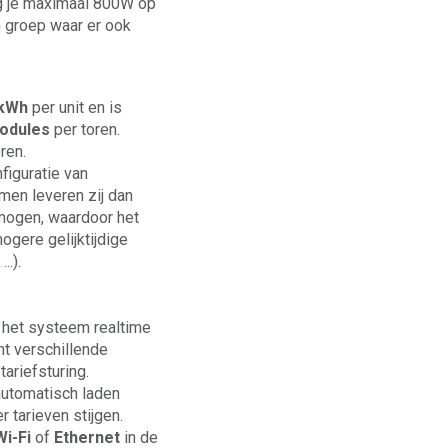
g je maximaal 800W op
n groep waar er ook
6kWh
per unit en is
modules
per toren.
oren.
figuratie van
en leveren zij dan
ogen, waardoor het
gere gelijktijdige
..).
 het systeem realtime
nt verschillende
ariefsturing.
automatisch laden
tarieven stijgen.
Wi-Fi
of
Ethernet
in de