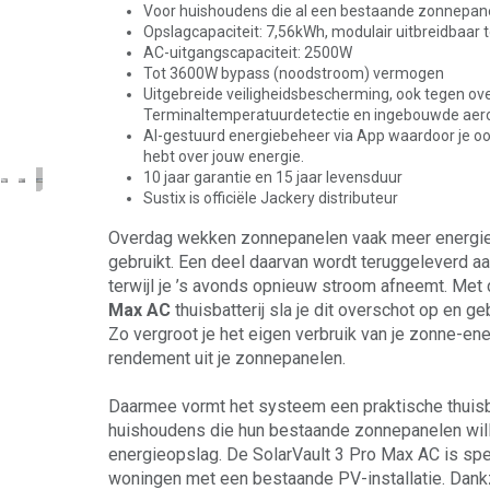
Voor huishoudens die al een bestaande zonnepane
Opslagcapaciteit: 7,56kWh, modulair uitbreidbaar 
AC-uitgangscapaciteit: 2500W
Tot 3600W bypass (noodstroom) vermogen
Uitgebreide veiligheidsbescherming, ook tegen ove
Terminaltemperatuurdetectie en ingebouwde aero
AI-gestuurd energiebeheer via App waardoor je ook
hebt over jouw energie.
10 jaar garantie en 15 jaar levensduur
Sustix is officiële Jackery distributeur
Overdag wekken zonnepanelen vaak meer energie 
gebruikt. Een deel daarvan wordt teruggeleverd aan
terwijl je ’s avonds opnieuw stroom afneemt. Met
Max AC
thuisbatterij sla je dit overschot op en gebr
Zo vergroot je het eigen verbruik van je zonne-ene
rendement uit je zonnepanelen.
Daarmee vormt het systeem een praktische thuisb
huishoudens die hun bestaande zonnepanelen will
energieopslag. De SolarVault 3 Pro Max AC is spe
woningen met een bestaande PV-installatie. Dan